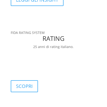
FIDA RATING SYSTEM
RATING
25 anni di rating italiano.
RATING
FIDArating: una base dati ampia, completa e
personalizzabile, che include classificazioni,
categorie, rating e indici.
SCOPRI