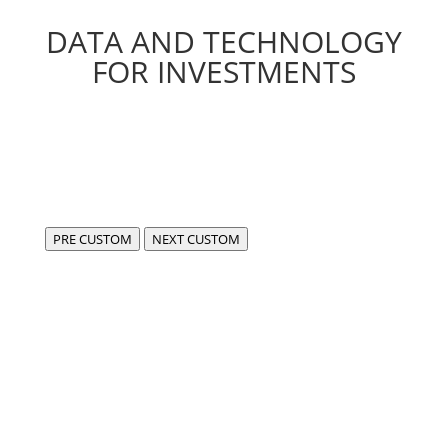
DATA AND TECHNOLOGY
FOR INVESTMENTS
PRE CUSTOM
NEXT CUSTOM
Siamo FIDA,
centro di eccellenza per lo sviluppo di software
compliant e all’avanguardia in ambito fintech e dati.