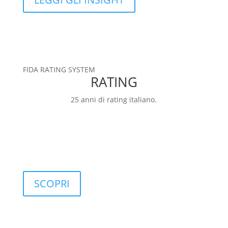
FIDA RATING SYSTEM
RATING
25 anni di rating italiano.
RATING
FIDArating: una base dati ampia, completa e
personalizzabile, che include classificazioni,
categorie, rating e indici.
SCOPRI