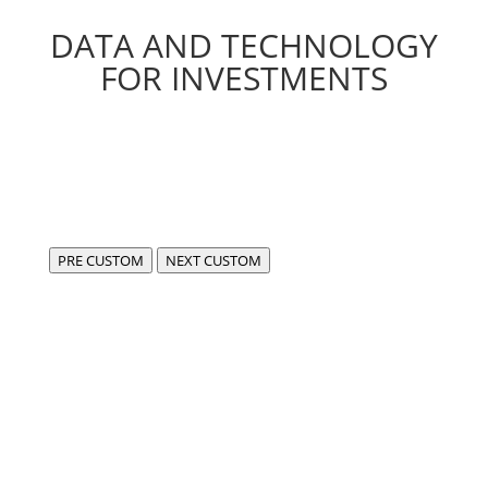
DATA AND TECHNOLOGY
FOR INVESTMENTS
PRE CUSTOM
NEXT CUSTOM
Siamo FIDA,
centro di eccellenza per lo sviluppo di software
compliant e all’avanguardia in ambito fintech e dati.