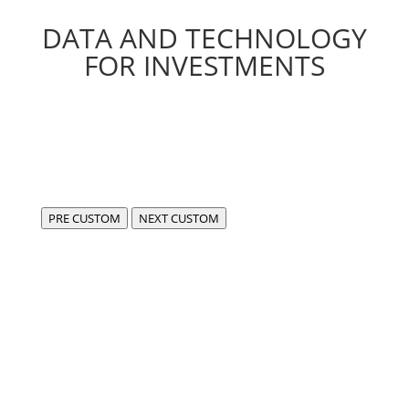
DATA AND TECHNOLOGY
FOR INVESTMENTS
PRE CUSTOM
NEXT CUSTOM
Siamo FIDA,
centro di eccellenza per lo sviluppo di software
compliant e all’avanguardia in ambito fintech e dati.