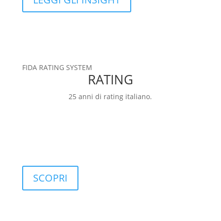
FIDA RATING SYSTEM
RATING
25 anni di rating italiano.
RATING
FIDArating: una base dati ampia, completa e
personalizzabile, che include classificazioni,
categorie, rating e indici.
SCOPRI